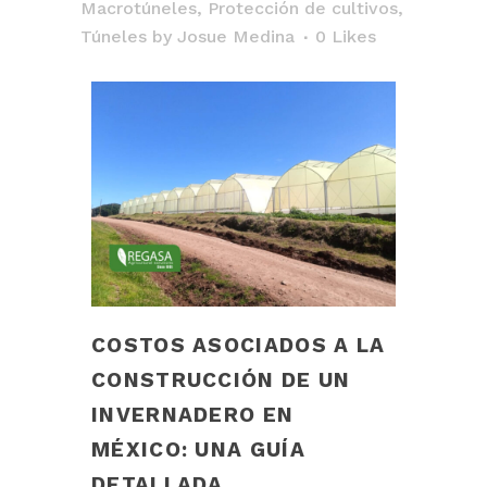
Macrotúneles
,
Protección de cultivos
,
Túneles
by
Josue Medina
0
Likes
COSTOS ASOCIADOS A LA
CONSTRUCCIÓN DE UN
INVERNADERO EN
MÉXICO: UNA GUÍA
DETALLADA