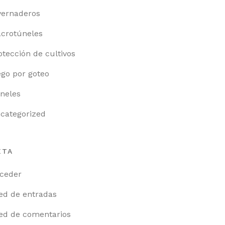
vernaderos
crotúneles
otección de cultivos
ego por goteo
neles
categorized
ETA
ceder
ed de entradas
ed de comentarios