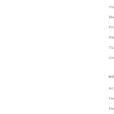
In
Ma
09 SEPTIEMBRE, 2023
IN
BERRIES
,
INVERNADEROS
,
Pr
MACROTÚNELES
,
PROTECCIÓN DE CULTIVOS
,
TÚNELES
FRUTAS DEL BOSQUE
Ri
EN MÉXICO:
Tú
IMPORTANCIA
ECONÓMICA Y
Un
POTENCIAL DE
EXPORTACIÓN
M
Ac
Fe
06 SEPTIEMBRE, 2023
IN
INVERNADEROS
,
MACROTÚNELES
,
PROTECCIÓN DE CULTIVOS
,
TÚNELES
Fe