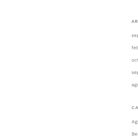
A
se
fe
oc
se
12 SEPTIEMBRE, 2023
IN
BERRIES
,
INVERNADEROS
,
ag
MACROTÚNELES
,
PROTECCIÓN DE CULTIVOS
,
TÚNELES
Implementos
C
Esenciales para
Armar tus
Ag
Macrotúneles
Be