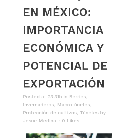
EN MÉXICO:
IMPORTANCIA
ECONÓMICA Y
POTENCIAL DE
EXPORTACIÓN
Posted at 23:31h
in
Berries
,
Invernaderos
,
Macrotúneles
,
Protección de cultivos
,
Túneles
by
Josue Medina
0
Likes