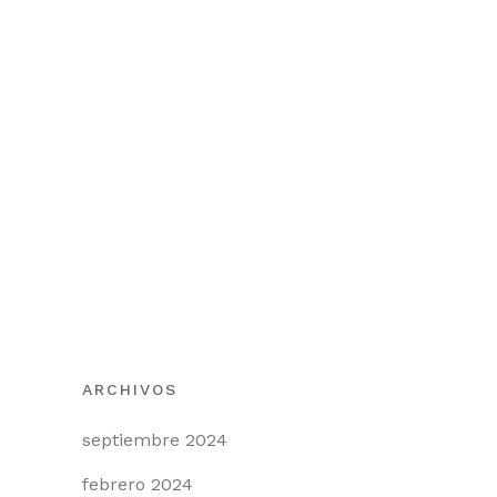
14 FEBRERO, 2024
IN
AGRICULTURA
Innovación y
Sostenibilidad
buenas practicas
agrícolas en
México
ARCHIVOS
septiembre 2024
febrero 2024