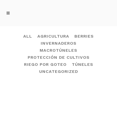
FRAMBUESA TAG
ALL
AGRICULTURA
BERRIES
INVERNADEROS
MACROTÚNELES
PROTECCIÓN DE CULTIVOS
RIEGO POR GOTEO
TÚNELES
UNCATEGORIZED
06 SEPTIEMBRE, 2023
IN
INVERNADEROS
,
MACROTÚNELES
,
TÚNELES
Cultivos de